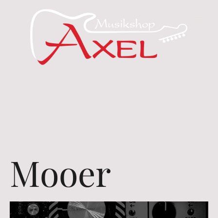
Mooer